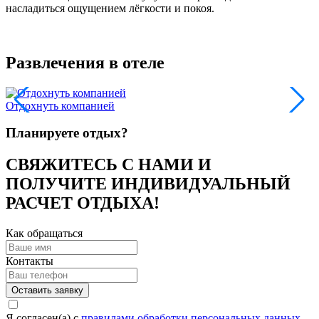
насладиться ощущением лёгкости и покоя.
Развлечения в отеле
Отдохнуть компанией
П
Планируете отдых?
СВЯЖИТЕСЬ С НАМИ И
ПОЛУЧИТЕ ИНДИВИДУАЛЬНЫЙ
РАСЧЕТ ОТДЫХА!
Как обращаться
Контакты
Оставить заявку
Я согласен(а) c
правилами обработки персональных данных